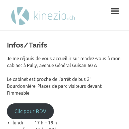
Skip
to
content
Infos/Tarifs
Je me réjouis de vous accueillir sur rendez-vous à mon
cabinet à Pully, avenue Général Guisan 60 A
Le cabinet est proche de l’arrêt de bus 21
Bourdonnière. Places de parc visiteurs devant
l’immeuble.
Clic pour RDV
lundi 17 h – 19 h